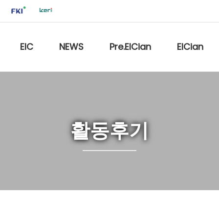
EIC
NEWS
Pre.EICian
EICian
활동후기