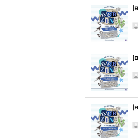
[E
[
[