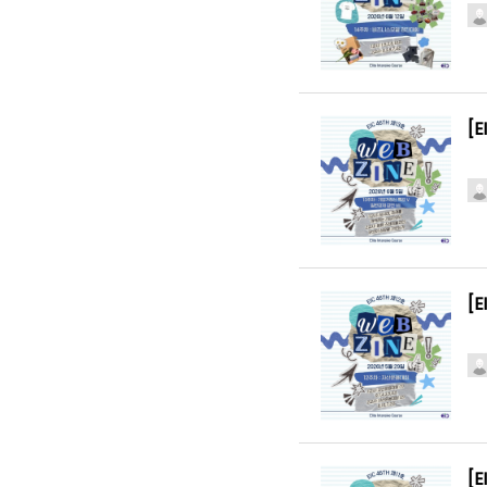
[
[
[