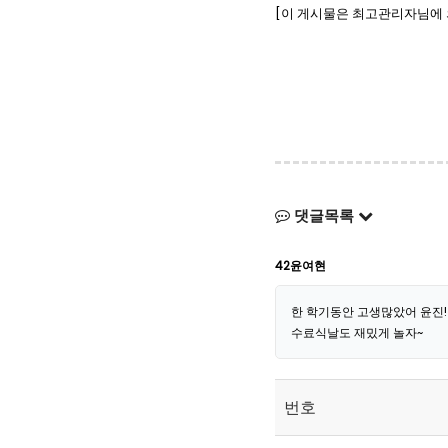
[이 게시물은 최고관리자님에 의해 
댓글목록
42윤여현
한 학기동안 고생많았어 윤진!
수료식날도 재밌게 놀자~
번호