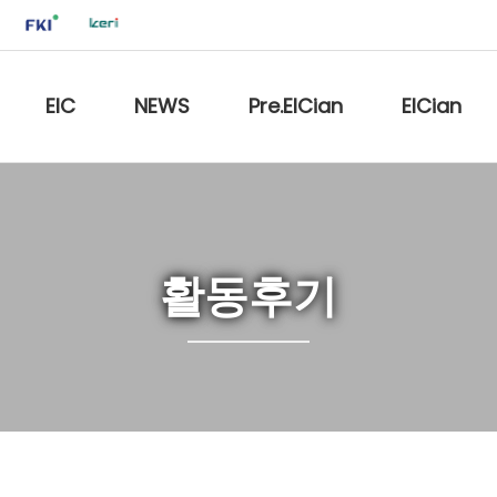
EIC
NEWS
Pre.EICian
EICian
활동후기