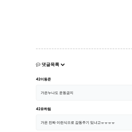
댓글목록
42이동준
가은누나도 운동금지
42유하림
가은 진짜 이런식으로 감동주기 있냐고ㅠㅠㅠㅠ