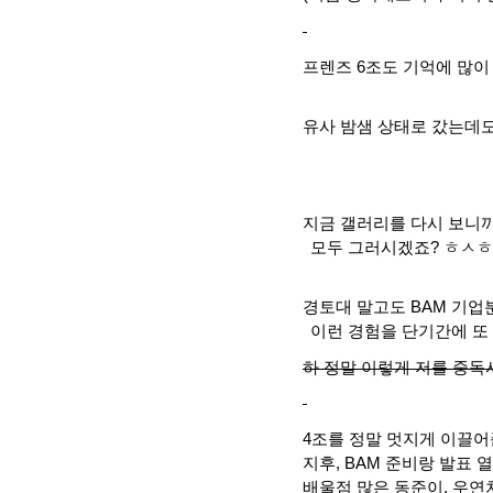
프렌즈
6
조도 기억에 많이
유사 밤샘 상태로 갔는데
지금 갤러리를 다시 보니
모두 그러시겠죠
?
ㅎㅅ
경토대 말고도
BAM
기업분
이런 경험을 단기간에 또
하 정말 이렇게 저를 중
4
조를 정말 멋지게 이끌어
지후
, BAM
준비랑 발표 
배울점 많은 동준이
,
우연