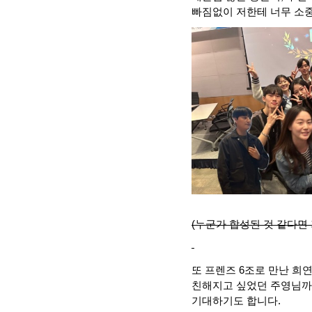
빠짐없이 저한테 너무 소
(누군가 합성된 것 같다면
또 프렌즈
6
조로 만난 희
친해지고 싶었던 주영님까
기대하기도 합니다
.