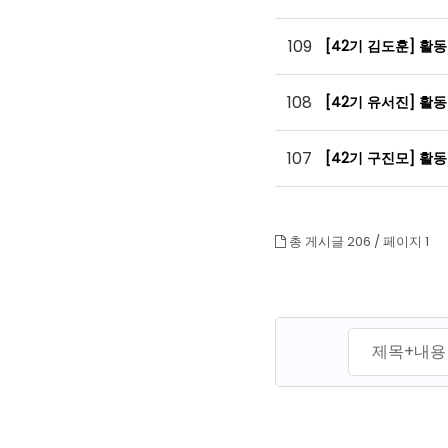
109
[42기 김도훈] 활
108
[42기 유서진] 활
107
[42기 구진모] 활
총 게시글 206 /
페이지 1
맨끝