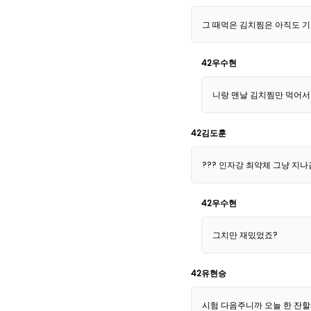
그 때먹은 김치찜은 아직도 기
42우수현
니랑 맨날 김치찜만 먹어서
42김도훈
??? 인자강 최약체 그냥 지나갑
42우수현
그치만 재밌었죠?
42유현승
시험 다음주니까 오늘 한 잔할