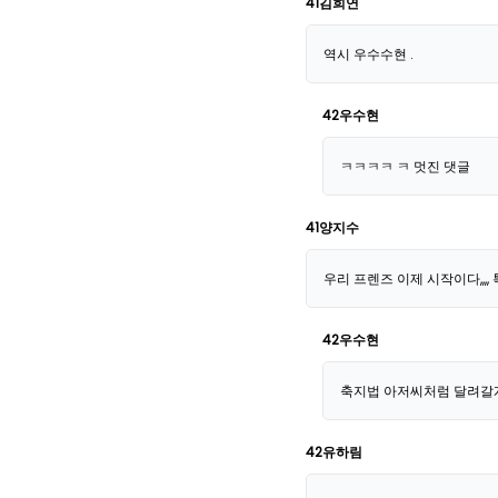
41김희연
역시 우수수현 .
42우수현
ㅋㅋㅋㅋ ㅋ 멋진 댓글
41양지수
우리 프렌즈 이제 시작이다,,,,
42우수현
축지법 아저씨처럼 달려갈
42유하림