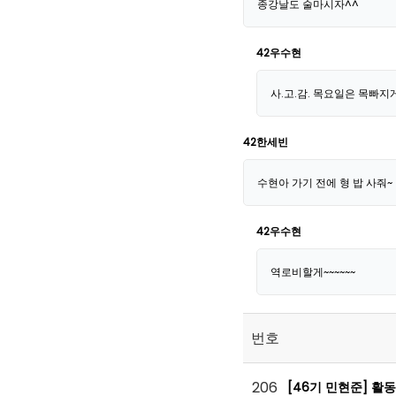
종강날도 술마시자^^
42우수현
사.고.감. 목요일은 목빠지
42한세빈
수현아 가기 전에 형 밥 사줘~
42우수현
역로비할게~~~~~~
번호
206
[46기 민현준] 활