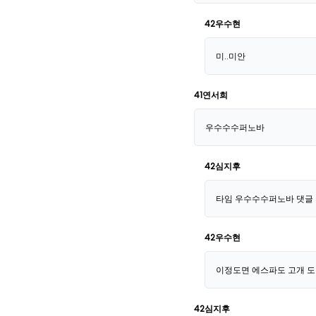
42우수현
미..미안
41연서희
우수수수퍼노바
42심지후
타임 우수수수퍼노바 댓글 
42우수현
이정도면 에스파도 고개 도
42심지후