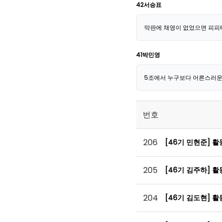
42서승표
막판에 채영이 없었으면 피피티 없이
41박민영
5조에서 누구보다 어른스러운 
번호
206
[46기 민현준] 
205
[46기 김주하] 
204
[46기 김도현] 