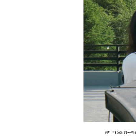
엠티 때
5
조 행동하