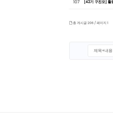
107
[42기 구진모] 
총 게시글 206 /
페이지 1
맨끝