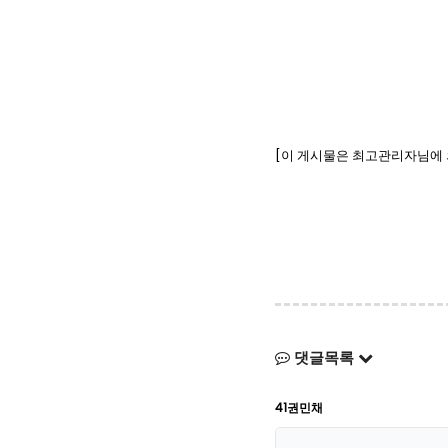
[이 게시물은 최고관리자님에 의해 
댓글목록
41권민채