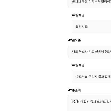
윤채채 우린 이제부터 달려야
42윤채영
달리시죠
42김도훈
나도 복소사 먹고 싶은데 5조
42윤채영
수료식날 주전자 들고 갈게
42홍준석
[6/14 데일리 증시 코멘트 