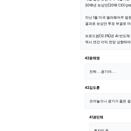
2018년 보상안(2018 CEO
지난 1월 미국 델라웨어주 법
결과로 보상안 투표 부결로 머
브로드컴(12.3%)은 AI 반도
역시 연간 이익 전망 상향하며 
42윤채영
진짜.....광기야.....
42김도훈
모아놓으니 광기가 옮은 걸까.
41권민채
후자일 듯