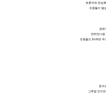
토론자와 찬성
조원들이 열심
경토
연하언니랑
조원들도
BAM
은 무
준석
그루맘 인지언