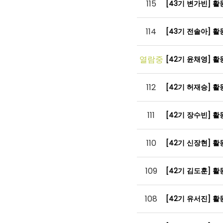
115
[43기 변가빈] 
114
[43기 전솔아] 
열람중
[42기 윤채영] 
112
[42기 허재승] 
111
[42기 장수빈] 
110
[42기 신장현] 
109
[42기 김도훈] 
108
[42기 유서진] 