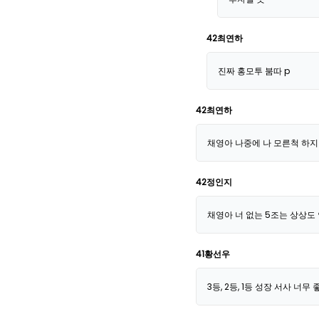
42최연하
진짜 홍모투 붐따 p
42최연하
채영아 나중에 나 모른척 하지
42정인지
채영아 너 없는 5조는 상상도 
41황선우
3등, 2등, 1등 성장 서사 