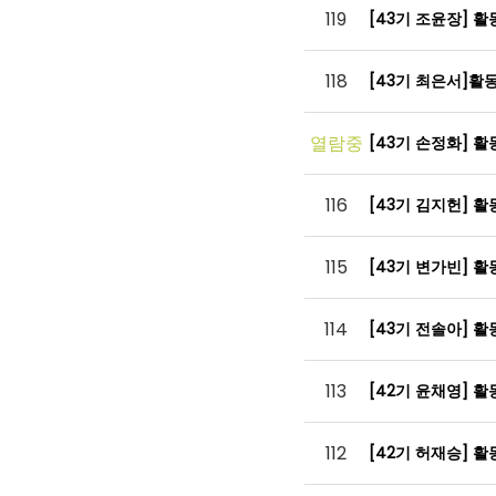
119
[43기 조윤장] 
118
[43기 최은서]
열람중
[43기 손정화] 
116
[43기 김지헌] 
115
[43기 변가빈] 
114
[43기 전솔아] 
113
[42기 윤채영] 
112
[42기 허재승] 