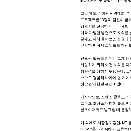
EIC
에서의 첫 출발이 너무 좋
,
,
그 외에도
마케팅전략대회
기
13
프로젝트를
명의 팀원이 함
,
경제학을 전공하기에
마케팅에
더욱 다양한 방면으로 지식을 
끝내고 나서 돌아보면 팀원과 
끈끈한 인적 네트워크도 형성할
멘토링 활동도 기억에 크게 남
취업하기 위해 어떤 노력을 하
,
방향성을 정하지 못했는데
실
추가로 경험해 나가야 할 지에 
.
정말 감사했던 순간이었다
,
마지막으로
프렌즈 활동도 기
프렌즈 조원들과 함께 술도 먹
본조이더라도 발표할 때 응원해
, MT
이 외에도 시장경제강연
EICian
들과 계속해서 교류하며