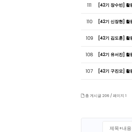
111
[42기 장수빈] 
110
[42기 신장현] 
109
[42기 김도훈] 
108
[42기 유서진] 
107
[42기 구진모] 
총 게시글 206 /
페이지 1