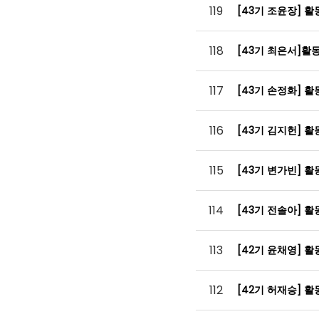
119
[43기 조윤장] 
118
[43기 최은서]
117
[43기 손정화] 
116
[43기 김지헌] 
115
[43기 변가빈] 
114
[43기 전솔아] 
113
[42기 윤채영] 
112
[42기 허재승] 