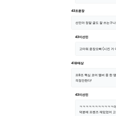
43조윤장
선민아 정말 글도 잘 쓰는구나
43이선민
고마워 윤장오빠 (시킨 거 
41유태상
프8조 핵심 코어 멤버 중 한 명
걱정안한다!
43이선민
ㅋㅋㅋㅋㅋㅋㅋㅋㅋㅋㅋ아
덕분에 프렌즈 재밌었어 고맙