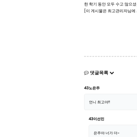
한 학기 동안 모두 수고 많으셨습
[이 게시물은 최고관리자님에 의해 
댓글목록
43노은주
언니 최고야!!
43이선민
은주야 너가 더~