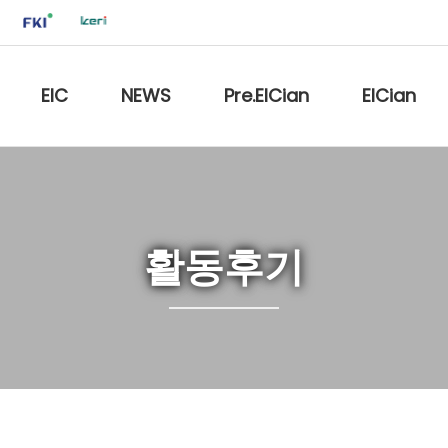
EIC
NEWS
Pre.EICian
EICian
활동후기