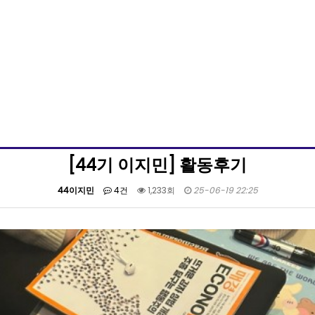
[44기 이지민] 활동후기
44이지민
4건
1,233회
25-06-19 22:25