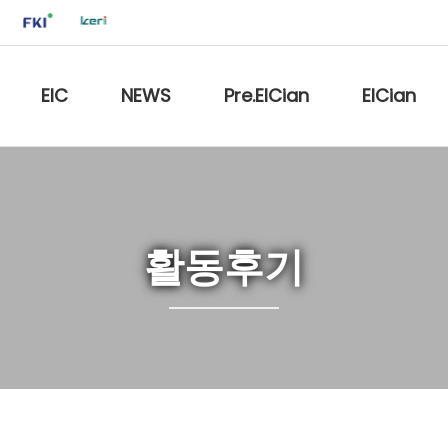
EIC
NEWS
Pre.EICian
EICian
활동후기