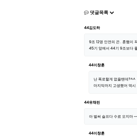
댓글목록
44김도하
9조 12명 인연의 끈.. 훈햄
45기 앞에서 44기 9조보다
44이창훈
난 폭로할게 없을텐데?^^
마지막까지 고생했어 역시 
44유채린
아 벌써 슬프다 수료 오지마 
44이창훈