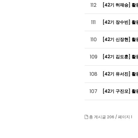
112
[42기 허재승] 
111
[42기 장수빈] 
110
[42기 신장현] 
109
[42기 김도훈] 
108
[42기 유서진] 
107
[42기 구진모] 
총 게시글 206 /
페이지 1