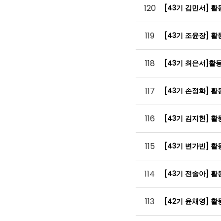
120
[43기 김민서] 
119
[43기 조윤장] 
118
[43기 최은서]
117
[43기 손정화] 
116
[43기 김지헌] 
115
[43기 변가빈] 
114
[43기 전솔아] 
113
[42기 윤채영] 